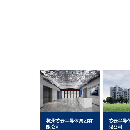
杭州芯云半导体集团有
芯云半导
限公司
限公司