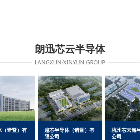
朗迅芯云半导体
LANGXUN·XINYUN GROUP
越芯半导体（诸暨）有
杭州芯云海
体（诸暨）有
限公司
公司