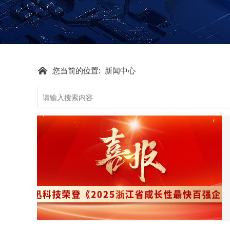
您当前的位置:
新闻中心