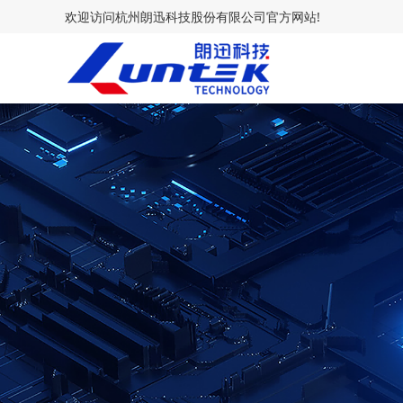
欢迎访问杭州朗迅科技股份有限公司官方网站!