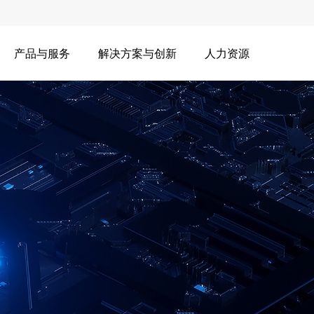
产品与服务
解决方案与创新
人力资源