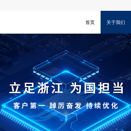
首页
关于我们